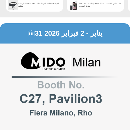
اكتشف كيف يعمل QuikVue على تمكين العيادات ذات الم
كفاءة القيام بتعبير MGD مباشرة بعد معالجة الترددات اللا
ساحة المحدودة
سلكية1
31 يناير - 2 فبراير 2026
