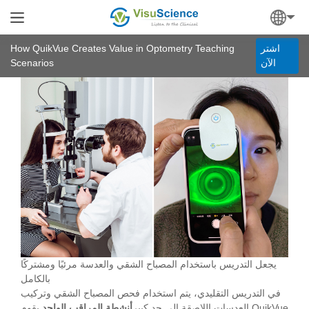
How QuikVue Creates Value in Optometry Teaching
اشتر
Scenarios
الآن
يجعل التدريس باستخدام المصباح الشقي والعدسة مرئيًا ومشتركًا
بالكامل
في التدريس التقليدي، يتم استخدام فحص المصباح الشقي وتركيب
العدسات اللاصقة إلى حد كبير
أنشطة المراقب الواحد
.يقوم QuikVue