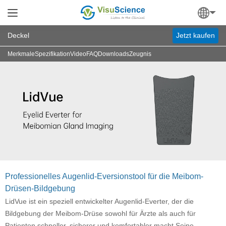
Deckel
Jetzt kaufen
Merkmale
Spezifikation
Video
FAQ
Downloads
Zeugnis
Professionelles Augenlid-Eversionstool für die Meibom-
Drüsen-Bildgebung
LidVue ist ein speziell entwickelter Augenlid-Everter, der die
Bildgebung der Meibom-Drüse sowohl für Ärzte als auch für
Patienten schneller, sicherer und komfortabler macht.Seine