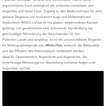
ergonomische Form ermöglicht ein einfaches Umstülpen des
Augenlids und bietet freien Zugang zu den Meibomdrüsen für eine
genaue Diagnose von trockenem Auge und Meibomdrüsen-
Dysfunktion (MGD).LidVue ist mit glatten, abgerundeten Kanten
gefertigt und gewährleistet eine schonende Handhabung bei
gleichzeitiger Minimierung der Beschwerden für den
Patienten.Leicht und langlebig, ist es ein unverzichtbarer Begleiter
für Meibographiegeräte wie z
MeiboVue
, wodurch die Bildqualität
und die Effizienz des Arbeitsablaufs verbessert werden.
Ideal für Optometristen, Augenärzte und Augenärzte, die
zuverlässige Werkzeuge zur Beurteilung trockener Augen und
Augenlider suchen.