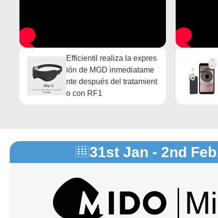
Efficientil realiza la expres
ión de MGD inmediatame
nte después del tratamient
o con RF1
31st Jan - 2nd Feb
