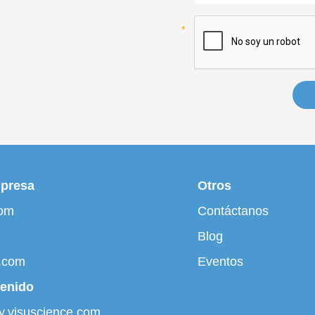
mpresa
Otros
com
Contáctanos
Blog
.com
Eventos
tenido
ary.visuscience.com