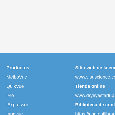
Productos
Sitio web de la e
MeiboVue
www.visuscience.
QuikVue
Tienda online
iFlo
www.dryeyestartup
iExpressor
Biblioteca de con
tapavue
https://contentlibr