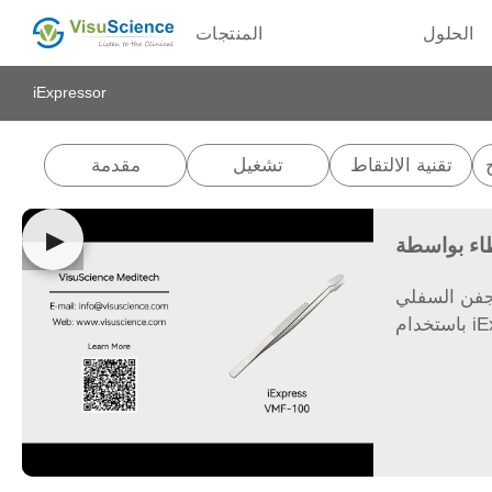
الحلول
المنتجات
iExpressor
تقنية الالتقاط
تشغيل
مقدمة
▶
لجفن السفلي
iExp.