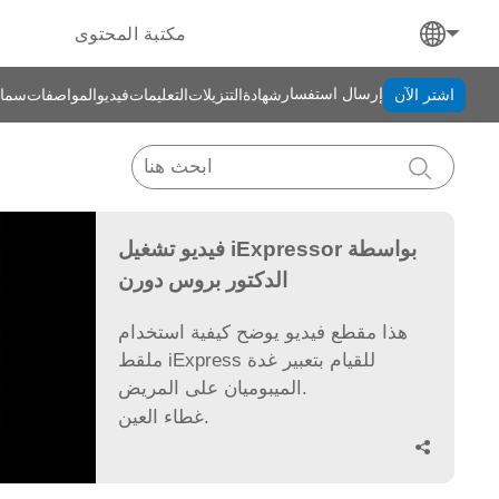
مكتبة المحتوى
إرسال استفسار
اشتر الآن
شهادة
التنزيلات
التعليمات
فيديو
المواصفات
سما
فيديو تشغيل iExpressor بواسطة
الدكتور بروس دورن
هذا مقطع فيديو يوضح كيفية استخدام
ملقط iExpress للقيام بتعبير غدة
الميبوميان على المريض.
غطاء العين.
