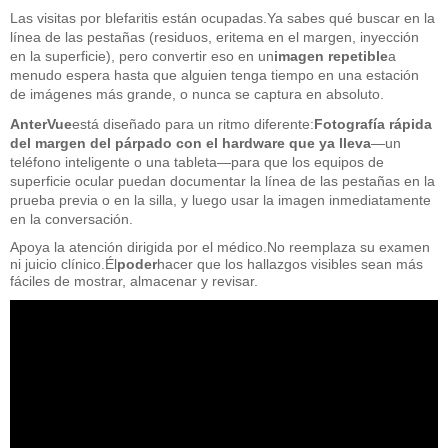
Las visitas por blefaritis están ocupadas.Ya sabes qué buscar en la
línea de las pestañas (residuos, eritema en el margen, inyección
en la superficie), pero convertir eso en un
imagen repetible
a
menudo espera hasta que alguien tenga tiempo en una estación
de imágenes más grande, o nunca se captura en absoluto.
AnterVue
está diseñado para un ritmo diferente:
Fotografía rápida
del margen del párpado con el hardware que ya lleva
—un
teléfono inteligente o una tableta—para que los equipos de
superficie ocular puedan documentar la línea de las pestañas en la
prueba previa o en la silla, y luego usar la imagen inmediatamente
en la conversación.
Apoya la atención dirigida por el médico.No reemplaza su examen
ni juicio clínico.Él
poder
hacer que los hallazgos visibles sean más
fáciles de mostrar, almacenar y revisar.