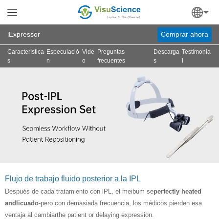
iExpressor
Comprar ahora
Característica
Especulació
Vide
Preguntas
Descarga
Testimonia
s
n
o
frecuentes
s
l
Flujo de trabajo fluido posterior a la IPL
Después de cada tratamiento con lPL, el meibum se
perfectly heated
and
licuado
-pero con demasiada frecuencia, los médicos pierden esa
ventaja al cambiar
the patient or delaying expression.