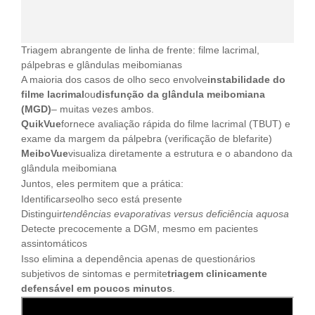
Triagem abrangente de linha de frente: filme lacrimal,
pálpebras e glândulas meibomianas
A maioria dos casos de olho seco envolve
instabilidade do
filme lacrimal
ou
disfunção da glândula meibomiana
(MGD)
– muitas vezes ambos.
QuikVue
fornece avaliação rápida do filme lacrimal (TBUT) e
exame da margem da pálpebra (verificação de blefarite)
MeiboVue
visualiza diretamente a estrutura e o abandono da
glândula meibomiana
Juntos, eles permitem que a prática:
Identificar
se
olho seco está presente
Distinguir
tendências evaporativas versus deficiência aquosa
Detecte precocemente a DGM, mesmo em pacientes
assintomáticos
Isso elimina a dependência apenas de questionários
subjetivos de sintomas e permite
triagem clinicamente
defensável em poucos minutos
.