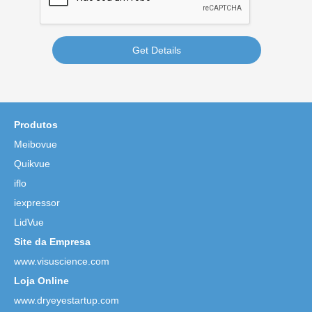
Get Details
Produtos
Meibovue
Quikvue
iflo
iexpressor
LidVue
Site da Empresa
www.visuscience.com
Loja Online
www.dryeyestartup.com