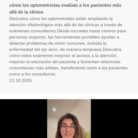
cómo los optometristas evalúan a los pacientes más
allá de la clínica
Descubra cómo los optometristas están ampliando la
atención oftalmológica más allá de las clínicas a través de
exámenes comunitarios.Desde escuelas hasta centros para
personas mayores, las herramientas portátiles ayudan a
detectar problemas de visión comunes, incluida la
enfermedad del ojo seco, de manera temprana.Descubra
cómo estos exámenes mejoran el acceso a la atención,
mejoran la educación del paciente y fomentan relaciones
comunitarias más sólidas, beneficiando tanto a los pacientes
como a los consultorios.
12-10,2025