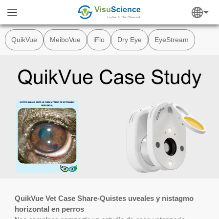
QuikVue
MeiboVue
iFlo
Dry Eye
EyeStream
QuikVue Vet Case Share-Quistes uveales y nistagmo
horizontal en perros