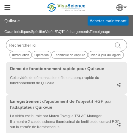
Quikvue
Acheter maintenant
Caractéristiques
Spécifier
Vidéo
FAQ
Téléchargements
Témoignage
Introduction
Opération
Technique de capture
Mise à jour du logiciel
▶
Demo de fonctionnement rapide pour Quikvue
Cette vidéo de démonstration offre un aperçu rapide du
fonctionnement de Quikvue.

▶
Enregistrement d'ajustement de l'objectif RGP par
l'adaptateur Quikvue
La vidéo est fournie par Marco Tovaglia TSLAC Manager.
Il a montré 2 cas de schéma fluorécéinal de lentilles de contact RGP

sur la cornée de Keratocconus.