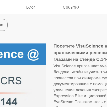
Блог
События
am
Посетите VisuScience 
практическими решени
глазами на стенде C.14
VisuScience приглашает уча
Лондоне, чтобы изучить тр
процессов при синдроме сух
документирование с помощью
улучшение лечения экспре
Expression Elite и цифров
EyeStream.Познакомьтесь с