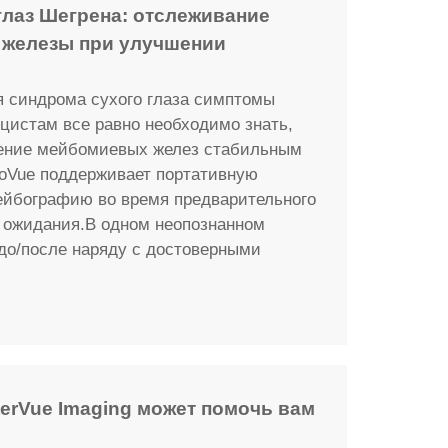
глаз Шегрена: отслеживание
 железы при улучшении
я синдрома сухого глаза симптомы
ицистам все равно необходимо знать,
дение мейбомиевых желез стабильным
oVue поддерживает портативную
йбографию во время предварительного
 ожидания.В одном неопознанном
 до/после наряду с достоверными
terVue Imaging может помочь вам