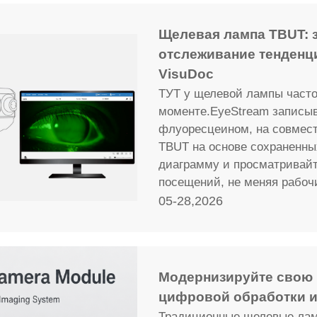
Щелевая лампа TBUT: з
отслеживание тенденц
VisuDoc
ТУТ у щелевой лампы часто
моменте.EyeStream записыв
флуоресцеином, на совмес
TBUT на основе сохраненны
диаграмму и просматривайт
посещений, не меняя рабоч
05-28,2026
Модернизируйте свою
цифровой обработки 
Традиционные щелевые лам