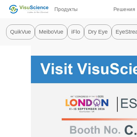
Продукты
Решения
QuikVue
MeiboVue
iFlo
Dry Eye
EyeStre