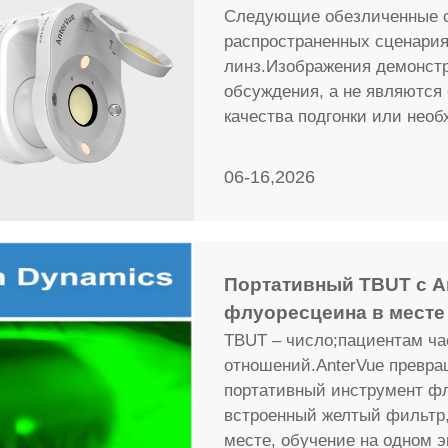
Следующие обезличенные 
распространенных сценария
линз.Изображения демонст
обсуждения, а не являются
качества подгонки или нео
06-16,2026
Портативный TBUT с An
флуоресцеина в месте
TBUT – число;пациентам ча
отношений.AnterVue превра
портативный инструмент ф
встроенный желтый фильтр,
месте, обучение на одном 