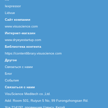
Iexpressor
Lidvue
Сайт компании
www.visuscience.com
Интернет-магазин
www.dryeyestartup.com
Библиотека контента
https://contentlibrary.visuscience.com
Другое
Связаться с нами
Блог
События
Связаться с нами
VisuScience Meditech co.,Ltd.
Add: Room 501, Ruiyun 5 No,
99 Furongzhongsan Rd.
Уси 214192, провинция Цзянсу, Китай