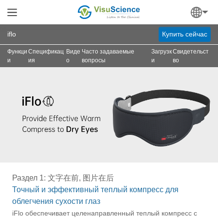
iflo
Купить сейчас
Функци
Спецификац
Виде
Часто задаваемые
Загрузк
Свидетельст
и
ия
о
вопросы
и
во
Раздел 1: 文字在前, 图片在后
Точный и эффективный теплый компресс для
облегчения сухости глаз
iFlo обеспечивает целенаправленный теплый компресс с