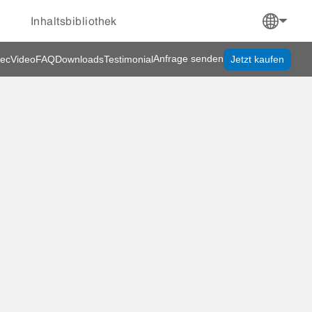
Inhaltsbibliothek
Anfrage senden
ec
Video
FAQ
Downloads
Testimonial
Jetzt kaufen