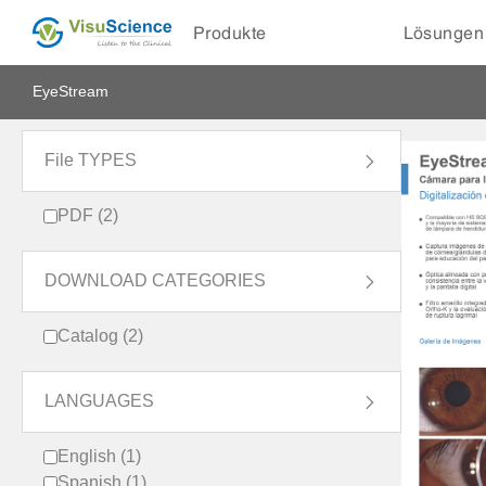
Produkte
Lösungen
EyeStream
File TYPES

PDF (2)
DOWNLOAD CATEGORIES

Catalog (2)
LANGUAGES

English (1)
Spanish (1)