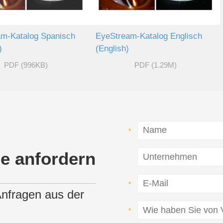
EyeStream-Katalog Englisch
m-Katalog Spanisch
(English)
)
PDF (996KB)
PDF (1.29M)
se anfordern
 Anfragen aus der