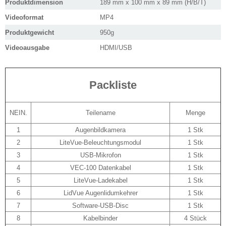
Produktdimension
189 mm x 100 mm x 89 mm (H/B/T)
Videoformat
MP4
Produktgewicht
950g
Videoausgabe
HDMI/USB
Packliste
NEIN.
Teilename
Menge
1
Augenbildkamera
1 Stk
2
LiteVue-Beleuchtungsmodul
1 Stk
3
USB-Mikrofon
1 Stk
4
VEC-100 Datenkabel
1 Stk
5
LiteVue-Ladekabel
1 Stk
6
LidVue Augenlidumkehrer
1 Stk
7
Software-USB-Disc
1 Stk
8
Kabelbinder
4 Stück