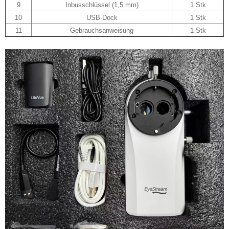
9
Inbusschlüssel (1,5 mm)
1 Stk
10
USB-Dock
1 Stk
11
Gebrauchsanweisung
1 Stk