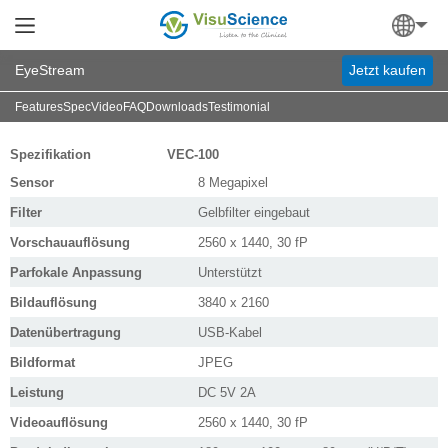
EyeStream
Jetzt kaufen
Features
Spec
Video
FAQ
Downloads
Testimonial
Spezifikation VEC-100
Sensor
8 Megapixel
Filter
Gelbfilter eingebaut
Vorschauauflösung
2560 x 1440, 30 fP
Parfokale Anpassung
Unterstützt
Bildauflösung
3840 x 2160
Datenübertragung
USB-Kabel
Bildformat
JPEG
Leistung
DC 5V 2A
Videoauflösung
2560 x 1440, 30 fP