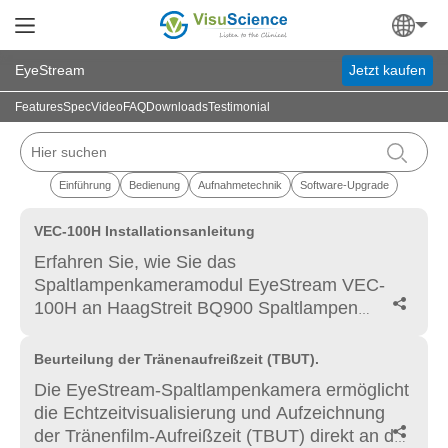
EyeStream
Jetzt kaufen
Features
Spec
Video
FAQ
Downloads
Testimonial
Einführung
Bedienung
Aufnahmetechnik
Software-Upgrade
▶
VEC-100H Installationsanleitung
Erfahren Sie, wie Sie das
Spaltlampenkameramodul EyeStream VEC-

100H an HaagStreit BQ900 Spaltlampen
installieren.Dieses Video behandelt die
Montage, Einrichtung und Konfiguration für
▶
Beurteilung der Tränenaufreißzeit (TBUT).
hochwertige klinische Bild- und
Die EyeStream-Spaltlampenkamera ermöglicht
Videoaufnahmen.
die Echtzeitvisualisierung und Aufzeichnung

der Tränenfilm-Aufreißzeit (TBUT) direkt an der